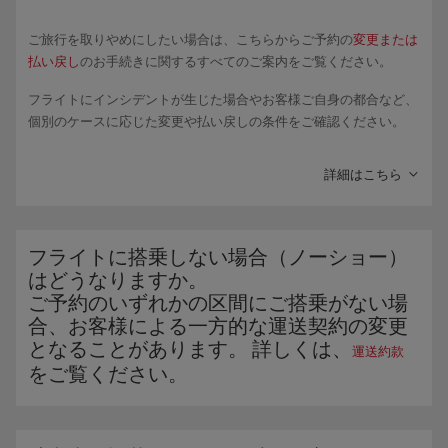
ご旅行を取りやめにしたい場合は、こちらからご予約の
変更または
払い戻し
のお手続きに関するすべてのご案内をご覧ください。
フライトにインシデントが生じた場合やお客様ご自身の都合など、
個別のケースに応じた変更や払い戻しの条件をご確認ください。
ご予約
便がキャンセルになった場合や
5時間
以上の遅延
により便
詳細はこちら
の利用を取りやめたい場合には、Iberiaの今後のご購入でご利用
いただける即時発行の
払い戻しクーポン
をお申し込みいただけ
ます。 また、ご予約時のお支払い方法を使用してお手続きいた
だくこともできます。 ただし、この場合はお手続きには
7営業日
フライトに搭乗しない場合（ノーショー）
かかります。さらに、繁忙期にはさらにお時間を要する場合も
はどうなりますか。
ございます。 払い戻し手続きの完了後、金融機関によっては返
ご予約のいずれかの区間にご搭乗がない場
金に最大30日かかることがあります。 この期間を経過しても口
合、お客様による一方的な運送契約の変更
座に入金が反映されない場合は、お客様サポートセンターまで
となることがあります。 詳しくは、
運送約款
お問い合わせください。
をご覧ください。
Aviosを使って航空券をご購入された場合、その払い戻しは該当
するIberia Clubアカウントに行われます。
ご希望の払い戻し方法にかかわらず、お申し込みは次の窓口よ