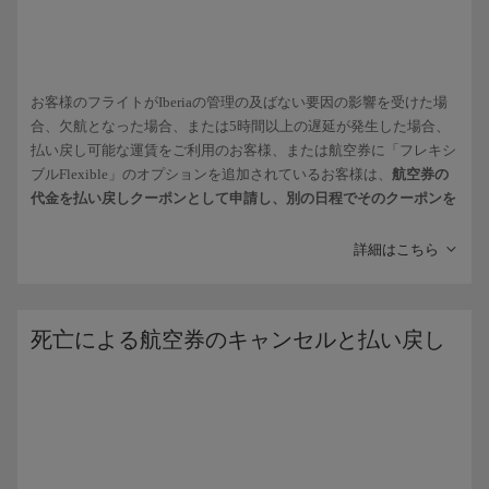
た場合は、「
払い戻し申請の追跡
」から
申請状況
をご確認いただけ
ます。
姓の1文字または複数の
文字
を
変更
する場合。例: Fernández
ご予約を手続きした旅行代理店を通じたお申し込みについては、同
を Hernández に、Martín を Martínez に。
代理店から申請状況をご確認ください。
お客様のフライトがIberiaの管理の及ばない要因の影響を受けた場
重要
：フライトの遅延・キャンセルによる払い戻しの場合および欧
合、欠航となった場合、または5時間以上の遅延が発生した場合、
予約オフィスで依頼する必要がある訂正。
州連合国で販売された予約の柔軟性に該当する場合を除き、手数料
払い戻し可能な運賃をご利用のお客様、または航空券に「フレキシ
は払い戻しの対象外となります。
ブルFlexible」のオプションを追加されているお客様は、
航空券の
以下のいずれかの変更が必要な場合は、当社の
予約オフィス
まで
代金を払い戻しクーポンとして申請し、別の日程でそのクーポンを
お問い合わせください:
ご利用いただく
ことができます。
クーポンがお手元にあり
、これをご利用になる場合は、新しい航空
詳細はこちら
1つ目または2つ目の
名前
を
追加または削除
する場合。例:
券のお支払いページで識別番号を入力するだけでお使いいただけま
María Dolores を Dolores に、またはその逆。
す。
詳しい情報のご確認、およびその他ご不明点の解決のお手伝いは、
公用語
のいずれかを使用するために名前を
変更
する場合。
死亡による航空券のキャンセルと払い戻し
「
払い戻しクーポン
」のページにアクセスしてください。こちらか
例: Pedro を Pere に。
らは、
複数のクーポンのおまとめ管理
や
残高
のご確認、
有効期限
の
ご確認も行うことができます。
名ともう一方の姓は同じまま、姓の
順序を変更
する、または
別の姓を追加する場合。例: Vargas Pérez を Pérez Vargas に、
Martín/Antonio を Martín Segura/Antonio に。