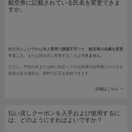
航空券に記載されている氏名を変更できま
りお手続きください。
すか。
1. Iberiaの
WhatsApp
チャネルで「
払い戻しを申請
」と入力し、案
内に従って手続きを進めます。または、
2.
予約を管理
メニューにアクセスします。
ご予約便をキャンセルして航空券代金の払い戻しをしたい
場合
や
日付/時刻の変更
をしたい場合、
ビジネスクラス
・
プレミアム
エコノミークラス
・
エコノミークラス
のいずれかで
フレキシブ
航空券および予約は
本人専用で譲渡不可
です。
航空券の名義を変更
ル運賃
を選択されている場合、あるいは
フレキシブル航空券
の
すること
、または別の方に変更することは
できません
。
追加サービスをご購入の場合にはお手続きいただけます。 制限
ただし、予約の名または姓に転記ミスや公的身分証明書との小さな
付きの運賃では、払い戻し・返金・変更が許可されていませ
相違がある場合は、無料で訂正を依頼できます。
ん。また、許可される場合でも手数料が課されます。
iberia.comでご購入いただいた航空券については、「
予約を管
予約管理で行える訂正
.
理
」で払い戻しの条件をご確認いただくか、Iberiaの
予約センタ
詳細はこちら
ー
までお電話でお問い合わせください。 旅行代理店を通してご
変更が
最大3文字
に関わる場合は、次から直接依頼できます:
予約を
購入いただいた場合には、同代理店までお問い合わせくださ
管理
.
い。
例:
払い戻しクーポンを入手および使用するに
は、どのようにすればよいですか？
名/姓を
転記
する際の1文字の
誤り
。例: Fernández の代わりに
Iberiaの
お客様サポートセンター
から
電話で払い戻し手続き
を行っ
FernáMdez。