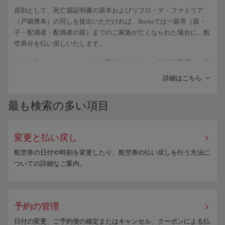
原則として、死亡届証明書の原本およびリブロ・デ・ファミリア
重要
（戸籍謄本）の写しを提出いただければ、Iberiaでは一親等（親・
子・配偶者・配偶者の親）までのご家族が亡くなられた場合に、航
これらの訂正は、予約データを公的書類の内容と一致させるために
空券分を払い戻しいたします。
のみ利用できます。航空券を別の方へ譲渡する目的では利用できま
せん。
お申し込みは、
フォーム
よりお手続きください。旅行代理店にて航
また、航空券上で名と姓がつながって表示されたり、スペースなし
空券をご予約されたお客様の場合は、同代理店までお問い合わせく
詳細はこちら
で表示されたりするのは通常のことです。システムが自動的にその
ださい。
ように表示するためであり、ご旅行には影響しません。
最も検索の多い項目
旅行代理店を通じて航空券を購入した場合は、その代理店に直接訂
正を依頼してください。
変更と払い戻し
航空券の日付や時刻を変更したり、航空券の払い戻しを行う方法に
ついての詳細なご案内。
予約の管理
日付の変更、ご予約便の確定またはキャンセル、クーポンによる払