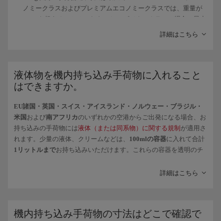
ノミークラスおよびプレミアムエコノミークラスでは、重量が
10Kg
を超えることはできません。 ビジネスクラスの場合、最大
重量は
14kg
となります。米国の空港を出発する場合を除き、長
詳細はこちら
距離フライトでは2個までの手荷物を無料でお持ち込みいただけ
ます。
また、無料で
身の回り品
（最大
30x40x15cm
）（バッグ・ハンド
液体物を機内持ち込み手荷物に入れること
バッグ・財布・カメラ・折り畳み傘など）をお持ち込みいただ
はできますか。
けます。
EU諸国・英国・スイス・アイスランド・ノルウェー・ブラジル・
米国
および
南アフリカ
のいずれかの空港からご出発になる場合、お
安全対策のため、
鋭利なもの
（ハサミ、先端のとがった傘、ナイフ
持ち込みの手荷物には
液体（または同系物）に関する規制
が適用さ
など）
や打撃を与えうる物
（自撮り棒、登山用品、トレッキングポ
れます。少量の液体、クリームなどは、
100mlの容器
に入れて合計
ールなど）は
受託手荷物としてチェックイン時に預ける必要があり
1リットル
まで
お持ち込みいただけます。これらの容器を透明のチ
ます
。これらのアイテムは機内持ち込み手荷物として輸送すること
ャック付き・封印式プラスチック袋に入れ、他の手荷物とは別に保
はできません。 安全または使い捨てのカミソリの刃は、カートリ
安検査場で提示してください。
詳細はこちら
ッジに封入されている限り、キャビンに持ち込むことができます。
以下の場合には、この制限の適用が
免除
されます。
化学的性質または形状により
危険物
に分類されるものはすべて、
幼児を連れのご旅行の場合には、別にミルクやジュースをお持
機内へのお持ち込みが禁止されています。
機内持ち込み手荷物の寸法はどこで確認で
ち込みいただけます。