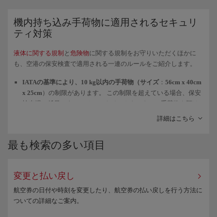
ことをおすすめします。
機内持ち込み手荷物に適用されるセキュリ
ティ対策
液体に関する規制
と
危険物
に関する規制をお守りいただくほかに
も、空港の保安検査で適用される一連のルールをご紹介します。
IATAの基準により、10 kg以内の手荷物（サイズ
：
56cm x 40cm
x 25cm
）の制限があります。 この制限を超えている場合、保安
検査場の係員によってチェックインカウンターで手荷物を預け
るよう指示されます。
詳細はこちら
コートや上着
は持ち込み手荷物とは
別に
X線検査装置を通し、金
属探知器にお進みください。
最も検索の多い項目
また、
ノートパソコン
や
電子機器全般および大型電気機器
は、
他の持ち込み手荷物とは別にX線検査装置を通してください。
変更と払い戻し
米国、ドミニカ共和国、コスタリカからは、持ち込み手荷物で
航空券の日付や時刻を変更したり、航空券の払い戻しを行う方法に
12oz/350ml/350gを超える
粉末物質
を持ち込むことが
禁止
されて
ついての詳細なご案内。
います。