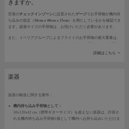
きますか。
医薬品
：100mlを超える液体の医薬品や皮下注射針を機内持ち込み
必要に応じて、食餌療法製品、医薬品（液体、ジェル、エアロ
手荷物に入れる必要がある場合は、医師による処方箋を携帯し、そ
ゾル）、インスリン、その他の必要な医薬品を旅行に必要な数
空港の
チェックインゾーン
に設置された
ゲージ
でお手荷物が機内持
れを保安検査場で提示する必要があります。
量お持ち込みいただけます。保安検査場で許可証あるいは医師
ち込みの規定（
56cm x 40cm x 25cm
）を満たしているかを確認でき
の診断書をご提示ください。
固形食品の機内への持ち込み
は許可されていますが、渡航先の国に
ます。超過サイズの手荷物は、お預けいただく必要があります。
EU諸国の空港で搭乗者のみがアクセスできるゾーンの店舗また
よっては一部の食品の国内への持ち込みが禁止されている場合があ
また、イベリアグループによるフライトのお手荷物の最大重量は、
はEU諸国の航空会社機内で購入された商品の持ち込み。
ります。 手荷物として機内に持ち込む
液体に関する規制
も念頭に
エコノミークラスなら10kg、ビジネスクラスの場合は14kgと規定
置いておきましょう。これはジュースや飲み物にも影響します。
されています。
詳細はこちら
電子機器(ノートパソコン、タブレット、ゲーム機、ヘアドライヤ
上記の
制限
は貨物室の荷物または
お預け手荷物
内の液体には
適用さ
ー、トラベルアイロンなど)
、電池が160Whを超えない限り、お持
れません
。ただし、事故のリスクを防ぐため、壊れやすいものやガ
ち込みいただけます。 空港のセキュリティチェックを通過するに
ラス製の物品を入れないことをおすすめします（腐りやすい品物、
は、それらのデバイスを専用のケースや運搬用のバッグから取り出
楽器
壊れやすいもののお預けは自己責任となります）。
し、トレイに置いて検査を受ける必要があります。 疑問がある場
合は、飛行機での運搬が認可されている
電子機器
に関する情報をご
確認ください。
楽器の輸送に関する要件：
機内持ち込み手荷物として：
30x120x42 cm（標準ギターサイズ）を超えない楽器は、許容さ
れる機内持ち込み手荷物1個として機内へお持ち込みいただけま
す。