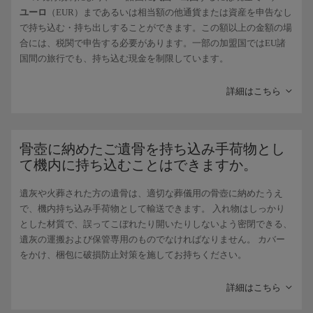
ユーロ
（EUR）まであるいは相当額の他通貨または資産を申告なし
で持ち込む・持ち出しすることができます。この額以上の金額の場
合には、税関で申告する必要があります。一部の加盟国ではEU諸
国間の旅行でも、持ち込む現金を制限しています。
アメリカ合衆国
では、
10,000米ドル
（$）を上回る現金は入国・出
国時に税関で申告する義務があります。ただし、詳しくは行先国の
詳細はこちら
大使館にお問い合わせいただくことをおすすめします。
持ち込める
アルコールとタバコ
の量は目的地によって異なりますの
で、旅行先の国の現行法を確認されることを推奨します。 EU加盟
骨壺に納めたご遺骨を持ち込み手荷物とし
国間を旅行する、または第三国からEU域内に入る場合は、
EUの公
て機内に持ち込むことはできますか。
式ウェブサイト
で設定されている上限をご確認ください。 カナリ
ア諸島をご出発の場合、第三国に対して定められた規則と数量が適
遺灰や火葬された方の遺骨は、適切な葬儀用の骨壺に納めたうえ
用されます。
で、機内持ち込み手荷物として輸送できます。 入れ物はしっかり
とした材質で、誤ってこぼれたり開いたりしないよう密閉できる、
航空機で入国する場合、その他の物品は
お一人様あたり430ユーロ
遺灰の運搬および保管専用のものでなければなりません。 カバー
相当までご携帯いただくことが可能です。 一部のEU加盟国では、
をかけ、梱包に破損防止対策を施してお持ちください。
15歳未満のお客様に対してより低い制限（150ユーロ）が適用され
また、出発空港で死亡届および火葬証明書を求められる場合があり
る場合があります。
ますので、必ずご用意ください。 別の国に遺灰を輸送する場合、
詳細はこちら
目的地当局の要件について同国の領事館までお問い合わせいただく