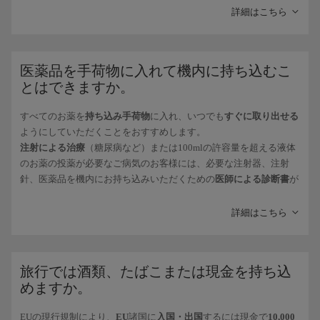
詳細はこちら
追加座席で：
楽器を機内にお持込みになって運搬するために追加座席のご購
入をご希望の場合には、お近くのIberia
予約センター
までお問い
合わせください。お持ち込みいただける最大サイズおよび搬送
医薬品を手荷物に入れて機内に持ち込むこ
が可能であることをご確認いただけます。
とはできますか。
お預かり手荷物として
：
お預かりできる手荷物としての楽器・アンプ・スピーカーの最
すべてのお薬を
持ち込み手荷物
に入れ、いつでも
すぐに取り出せる
大サイズは、190x75x65cm、最大重量は23Kgです。
ようにしていただくことをおすすめします。
楽器のお預けいただくための条件および追加料金に関しては、
注射による治療
（糖尿病など）または100mlの許容量を超える液体
特別手荷物
をご覧ください。
のお薬の投薬が必要なご病気のお客様には、必要な注射器、注射
針、医薬品を機内にお持ち込みいただくための
医師による診断書
が
必要です。
機内で冷所保管が必要なお薬を冷蔵することは一切できませんの
詳細はこちら
で、代替処方について医師と相談されることをおすすめします。
空港の保安検査はIberiaの管轄外となるため、管轄当局によりこの
ような医薬品等の機内へのお持ち込みが許可されない場合の非常手
旅行では酒類、たばこまたは現金を持ち込
段についてかかりつけ医と事前にご相談いただくことが必要です。
めますか。
EUの現行規制により、
EU
諸国に
入国・出国
するには現金で
10,000