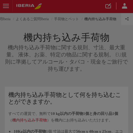
beria
よくあるご質問Iberia
手荷物とペット
機内持ち込み手荷物
機内持ち込み手荷物
機内持ち込み手荷物に関する規則、寸法、最大重
量。 液体、お薬、特定の物品に関する規制。 EU規
則に準拠してアルコール・タバコ・現金をご旅行で
持ち運びます。
機内持ち込み手荷物として何を持ち込むこ
とができますか。
すべての運賃で、無料で
10 kg以内の手荷物1個と身の回り品1個
（
機内持ち込み手荷物
）を機内にお持ち込みいただけます。
10Kg以内の手荷物
1個 寸法は最大で
56cm x 40cm x 25cm
、エコ