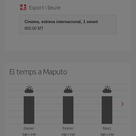
Esport i lleure
Cinema, estrena internacional, 1 seient
800,00 MT
El temps a Maputo
Gener
Febrer
Març
29º
/
23º
29º
/
23º
28º
/
23º