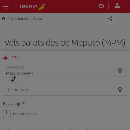
Skip to main content
Vols barats
Àfrica
Vols barats des de Maputo (MPM)
VOL
DEPARTURE
Destination
Select
Round trip
one
option
Pay with Avios