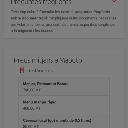
Preguntes freqüents
Tens cap dubte? Consulta les nostres
preguntes freqüents
sobre documentació
: t'expliquem quins documents necessites
per volar amb Iberia, així com els tràmits específics exigits per
a la migració i les duanes.
Preus mitjans a Maputo
Restaurants
Menjar, Restaurant Barato
790,00 MT
Menú menjar ràpid
400,00 MT
Cervesa local (got o pinta de 0,5 litres)
80,00 MT