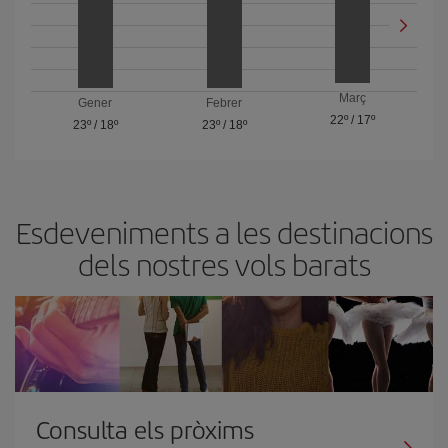
Març
Gener
Febrer
22º
/
17º
23º
/
18º
23º
/
18º
Esdeveniments a les destinacions
dels nostres vols barats
Consulta els pròxims