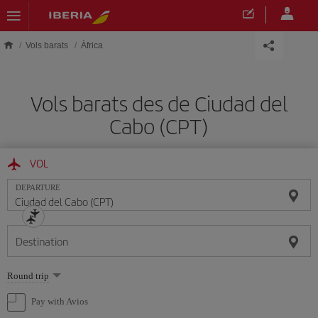
Skip to main content
Vols barats
Àfrica
Vols barats des de Ciudad del
Cabo (CPT)
VOL
DEPARTURE
Destination
Select
Round trip
one
option
Pay with Avios