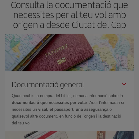
Consulta la documentació que
i tornada. A més, si encara no has decidit una destinació per al teu
viatge, mira les nostres ofertes i deixa't inspirar: segur que trobes
necessites per al teu vol amb
el vol més barat.
origen a desde Ciutat del Cap
Documentació general
Quan acabis la compra del bitllet, demana informació sobre la
documentació que necessites per volar
. Aquí t'informaran si
necessites un
visat, el passaport, una assegurança
o
qualsevol altre document, en funció de l'origen i la destinació
del teu vol.