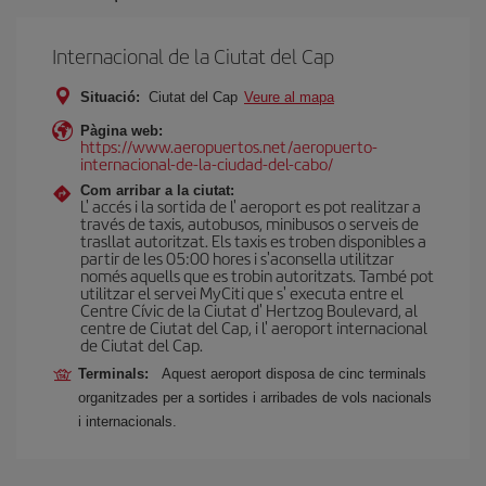
Internacional de la Ciutat del Cap
Situació:
Ciutat del Cap
Veure al mapa
Pàgina web:
https://www.aeropuertos.net/aeropuerto-
internacional-de-la-ciudad-del-cabo/
Com arribar a la ciutat:
L' accés i la sortida de l' aeroport es pot realitzar a
través de taxis, autobusos, minibusos o serveis de
trasllat autoritzat. Els taxis es troben disponibles a
partir de les 05:00 hores i s'aconsella utilitzar
només aquells que es trobin autoritzats. També pot
utilitzar el servei MyCiti que s' executa entre el
Centre Cívic de la Ciutat d' Hertzog Boulevard, al
centre de Ciutat del Cap, i l' aeroport internacional
de Ciutat del Cap.
Terminals:
Aquest aeroport disposa de cinc terminals
organitzades per a sortides i arribades de vols nacionals
i internacionals.