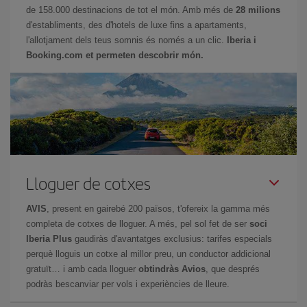
de 158.000 destinacions de tot el món. Amb més de
28 milions
d'establiments, des d'hotels de luxe fins a apartaments,
l'allotjament dels teus somnis és només a un clic.
Iberia i
Booking.com et permeten descobrir món.
Lloguer de cotxes
AVIS
, present en gairebé 200 països, t'ofereix la gamma més
completa de cotxes de lloguer. A més, pel sol fet de ser
soci
Iberia Plus
gaudiràs d'avantatges exclusius: tarifes especials
perquè lloguis un cotxe al millor preu, un conductor addicional
gratuït… i amb cada lloguer
obtindràs Avios
, que després
podràs bescanviar per vols i experiències de lleure.